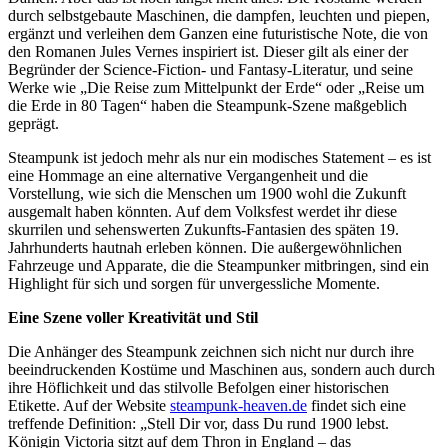
durch selbstgebaute Maschinen, die dampfen, leuchten und piepen,
ergänzt und verleihen dem Ganzen eine futuristische Note, die von
den Romanen Jules Vernes inspiriert ist. Dieser gilt als einer der
Begründer der Science-Fiction- und Fantasy-Literatur, und seine
Werke wie „Die Reise zum Mittelpunkt der Erde“ oder „Reise um
die Erde in 80 Tagen“ haben die Steampunk-Szene maßgeblich
geprägt.
Steampunk ist jedoch mehr als nur ein modisches Statement – es ist
eine Hommage an eine alternative Vergangenheit und die
Vorstellung, wie sich die Menschen um 1900 wohl die Zukunft
ausgemalt haben könnten. Auf dem Volksfest werdet ihr diese
skurrilen und sehenswerten Zukunfts-Fantasien des späten 19.
Jahrhunderts hautnah erleben können. Die außergewöhnlichen
Fahrzeuge und Apparate, die die Steampunker mitbringen, sind ein
Highlight für sich und sorgen für unvergessliche Momente.
Eine Szene voller Kreativität und Stil
Die Anhänger des Steampunk zeichnen sich nicht nur durch ihre
beeindruckenden Kostüme und Maschinen aus, sondern auch durch
ihre Höflichkeit und das stilvolle Befolgen einer historischen
Etikette. Auf der Website
steampunk-heaven.de
findet sich eine
treffende Definition: „Stell Dir vor, dass Du rund 1900 lebst.
Königin Victoria sitzt auf dem Thron in England – das