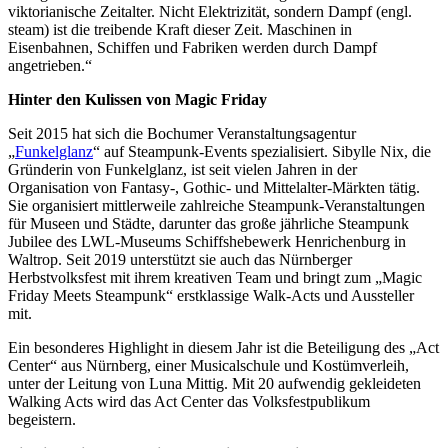
viktorianische Zeitalter. Nicht Elektrizität, sondern Dampf (engl.
steam) ist die treibende Kraft dieser Zeit. Maschinen in
Eisenbahnen, Schiffen und Fabriken werden durch Dampf
angetrieben.“
Hinter den Kulissen von Magic Friday
Seit 2015 hat sich die Bochumer Veranstaltungsagentur
„
Funkelglanz
“ auf Steampunk-Events spezialisiert. Sibylle Nix, die
Gründerin von Funkelglanz, ist seit vielen Jahren in der
Organisation von Fantasy-, Gothic- und Mittelalter-Märkten tätig.
Sie organisiert mittlerweile zahlreiche Steampunk-Veranstaltungen
für Museen und Städte, darunter das große jährliche Steampunk
Jubilee des LWL-Museums Schiffshebewerk Henrichenburg in
Waltrop. Seit 2019 unterstützt sie auch das Nürnberger
Herbstvolksfest mit ihrem kreativen Team und bringt zum „Magic
Friday Meets Steampunk“ erstklassige Walk-Acts und Aussteller
mit.
Ein besonderes Highlight in diesem Jahr ist die Beteiligung des „Act
Center“ aus Nürnberg, einer Musicalschule und Kostümverleih,
unter der Leitung von Luna Mittig. Mit 20 aufwendig gekleideten
Walking Acts wird das Act Center das Volksfestpublikum
begeistern.