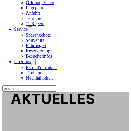
Öffnungszeiten
Lageplan
Anfahrt
Termine
11 Regeln
Service
Sparangebote
Souvenirs
Führungen
Reservierungen
Besucherinfos
Über uns
Essen & Trinken
Tradition
Nachhaltigkeit
Suchen
AKTUELLES