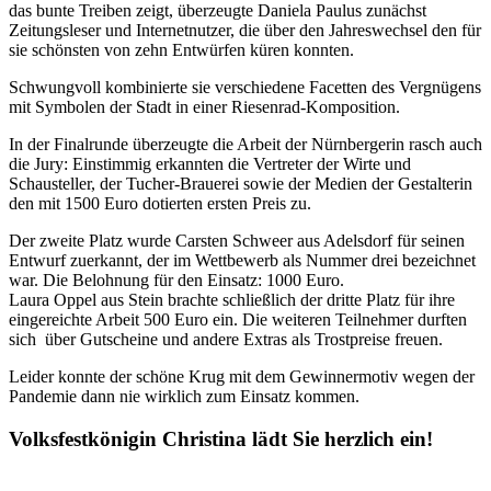
das bunte Treiben zeigt, überzeugte Daniela Paulus zunächst
Zeitungsleser und Internetnutzer, die über den Jahreswechsel den für
sie schönsten von zehn Entwürfen küren konnten.
Schwungvoll kombinierte sie verschiedene Facetten des Vergnügens
mit Symbolen der Stadt in einer Riesenrad-Komposition.
In der Finalrunde überzeugte die Arbeit der Nürnbergerin rasch auch
die Jury: Einstimmig erkannten die Vertreter der Wirte und
Schausteller, der Tucher-Brauerei sowie der Medien der Gestalterin
den mit 1500 Euro dotierten ersten Preis zu.
Der zweite Platz wurde Carsten Schweer aus Adelsdorf für seinen
Entwurf zuerkannt, der im Wettbewerb als Nummer drei bezeichnet
war. Die Belohnung für den Einsatz: 1000 Euro.
Laura Oppel aus Stein brachte schließlich der dritte Platz für ihre
eingereichte Arbeit 500 Euro ein. Die weiteren Teilnehmer durften
sich über Gutscheine und andere Extras als Trostpreise freuen.
Leider konnte der schöne Krug mit dem Gewinnermotiv wegen der
Pandemie dann nie wirklich zum Einsatz kommen.
Volksfestkönigin Christina lädt Sie herzlich ein!