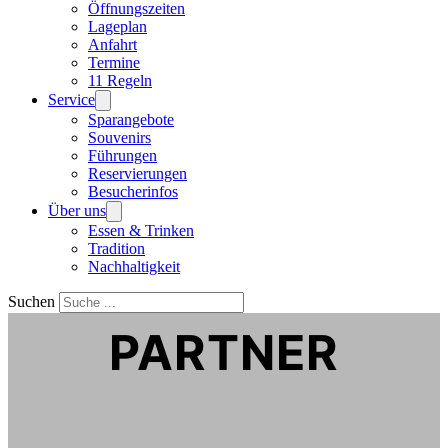
Öffnungszeiten
Lageplan
Anfahrt
Termine
11 Regeln
Service
Sparangebote
Souvenirs
Führungen
Reservierungen
Besucherinfos
Über uns
Essen & Trinken
Tradition
Nachhaltigkeit
Suchen
PARTNER